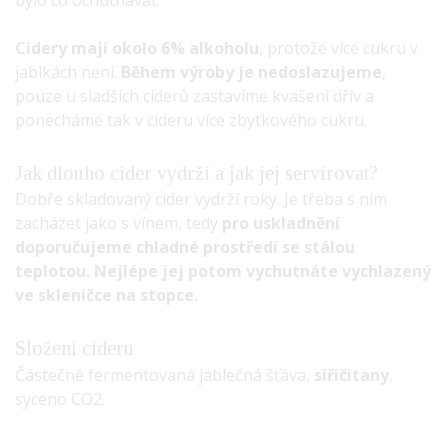
Cidery mají okolo 6% alkoholu
, protože více cukru v
jablkách není.
Během výroby je nedoslazujeme
,
pouze u sladších ciderů zastavíme kvašení dřív a
ponecháme tak v cideru více zbytkového cukru.
Jak dlouho cider vydrží a jak jej servírovat?
Dobře skladovaný cider vydrží roky. Je třeba s ním
zacházet jako s vínem, tedy
pro uskladnění
doporučujeme chladné prostředí se stálou
teplotou. Nejlépe jej potom vychutnáte vychlazený
ve skleničce na stopce.
Složení cideru
Částečně fermentovaná jablečná šťáva,
siřičitany
,
syceno CO2.