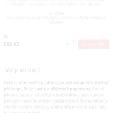
Skladujeme v chladnu, kde za stálé teploty v lahvi dozrává.
Skladem
Rozvážíme nejpozději následující pracovní den. Po Brně doprava
ZDARMA!
Kč
585 Kč
DO KOŠÍKU
Jaký je náš cider?
Ucítíte vůni svěžích jablek, po ochutnání Vás možná
překvapí, že je suchý a příjemně naperlený.
Stejně
jako u vína se v jeho chuti odráží odrůdy jablek, které
jsme pro každého ptáčka (šarži) vybrali. Rozmanitost je
zde obrovská a proto vyrábíme více menších šarží, aby
bylo co ochutnávat.