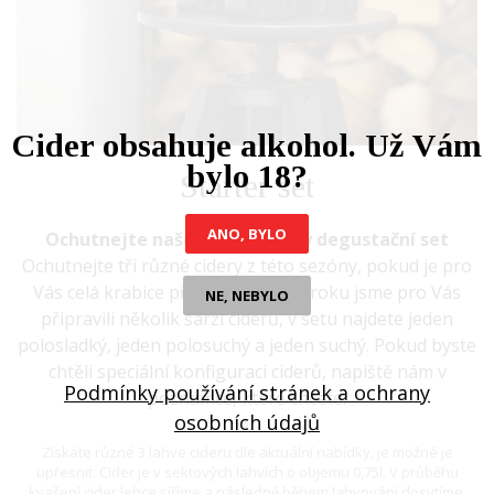
Cider obsahuje alkohol. Už Vám
bylo 18?
Starter set
ANO, BYLO
Ochutnejte naše cidery - malý degustační set
Ochutnejte tři různé cidery z této sezóny, pokud je pro
Vás celá krabice příliš. V průběhu roku jsme pro Vás
NE, NEBYLO
připravili několik šarží ciderů, v setu najdete jeden
polosladký, jeden polosuchý a jeden suchý. Pokud byste
chtěli speciální konfiguraci ciderů, napiště nám v
Podmínky používání stránek a ochrany
poznámce, které chcete.
osobních údajů
Získáte různé 3 lahve cideru dle aktuální nabídky, je možné je
upřesnit. Cider je v sektových lahvích o objemu 0,75l. V průběhu
kvašení cider lehce síříme a následně během lahvování dosytíme.