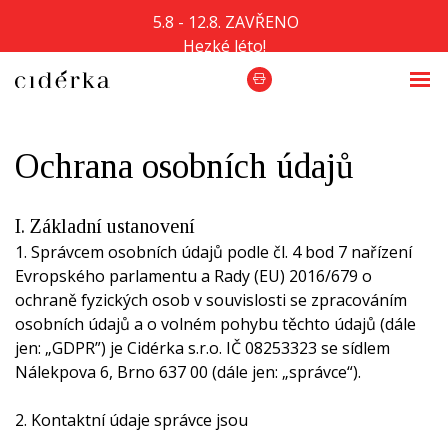
5.8 - 12.8. ZAVŘENO
Hezké léto!
mošt i cider máme:)
Ochrana osobních údajů
I. Základní ustanovení
1. Správcem osobních údajů podle čl. 4 bod 7 nařízení
Evropského parlamentu a Rady (EU) 2016/679 o
ochraně fyzických osob v souvislosti se zpracováním
osobních údajů a o volném pohybu těchto údajů (dále
jen: „GDPR”) je Cidérka s.r.o. IČ 08253323 se sídlem
Nálekpova 6, Brno 637 00 (dále jen: „správce“).
2. Kontaktní údaje správce jsou