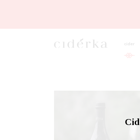
cider
Cid