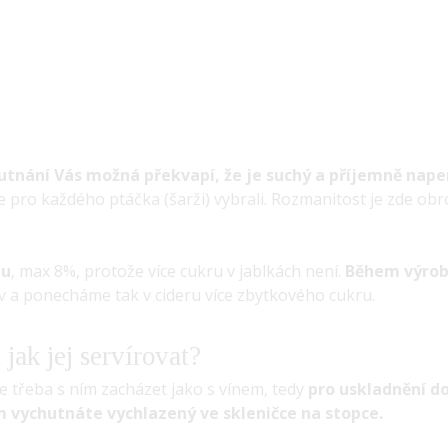
hutnání Vás možná překvapí, že je suchý a příjemně nape
me pro každého ptáčka (šarži) vybrali. Rozmanitost je zde ob
lu
, max 8%, protože více cukru v jablkách není.
Během výrob
ív a ponecháme tak v cideru více zbytkového cukru.
jak jej servírovat?
Je třeba s ním zacházet jako s vínem, tedy
pro uskladnění d
m vychutnáte vychlazený ve skleničce na stopce.