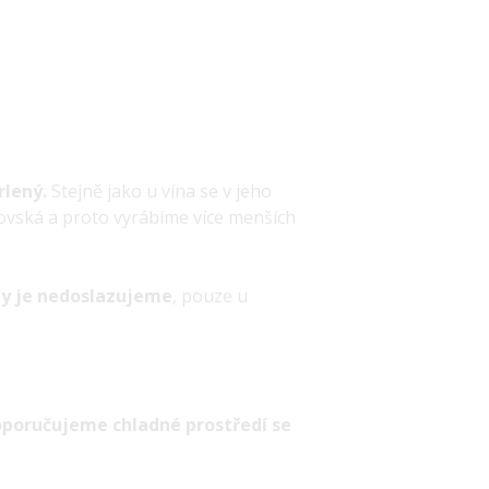
rlený.
Stejně jako u vína se v jeho
rovská a proto vyrábíme více menších
y je nedoslazujeme
, pouze u
oporučujeme chladné prostředí se