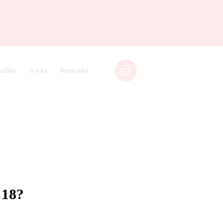
lužby
o nás
kontakt
 18?