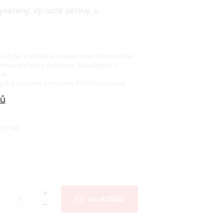
yvážený, výrazně perlivý, s
 0,75l. V průběhu kvašení cider lehce síříme
ahvování lehce dosytíme. Skladujeme v
vá.
te před sluncem a mrazem. Před konzumací
jů
637 00)
DO KOŠÍKU