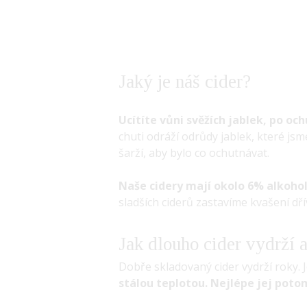
Jaký je náš cider?
Ucítíte vůni svěžích jablek, po oc
chuti odráží odrůdy jablek, které js
šarží, aby bylo co ochutnávat.
Naše cidery mají okolo 6% alkoho
sladších ciderů zastavíme kvašení dř
Jak dlouho cider vydrží a 
Dobře skladovaný cider vydrží roky. 
stálou teplotou. Nejlépe jej poto